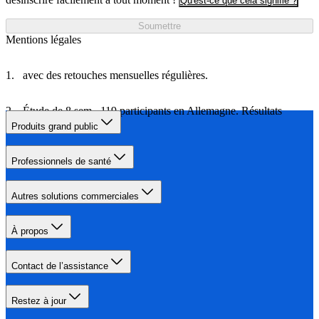
Qu'est-ce que cela signifie ?
Soumettre
Mentions légales
avec des retouches mensuelles régulières.
Étude de 8 sem., 119 participants en Allemagne. Résultats
variables.
Produits grand public
Professionnels de santé
Autres solutions commerciales
À propos
Contact de l’assistance
Restez à jour