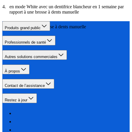
en mode White avec un dentifrice blancheur en 1 semaine par
rapport à une brosse à dents manuelle
par rapport à une brosse à dents manuelle
Produits grand public
Professionnels de santé
Autres solutions commerciales
À propos
Contact de l’assistance
Restez à jour