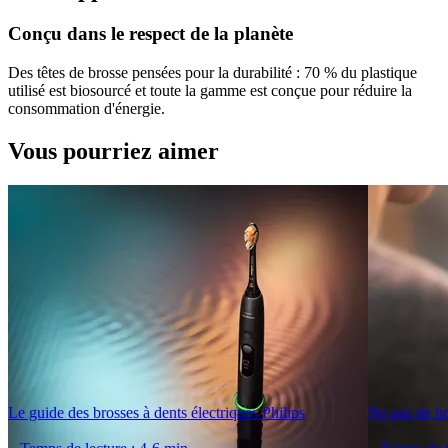
Conçu dans le respect de la planète
Des têtes de brosse pensées pour la durabilité : 70 % du plastique
utilisé est biosourcé et toute la gamme est conçue pour réduire la
consommation d'énergie.
Vous pourriez aimer
Le guide des brosses à dents électriques Philips
Ne pas de br