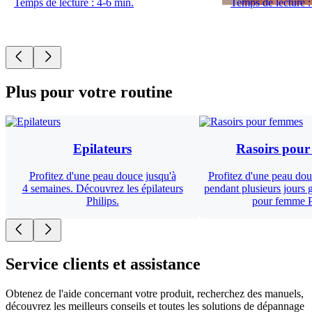
Temps de lecture : 4-6 min.
Temps de lecture :
Plus pour votre routine
Epilateurs​
Rasoirs pour
Profitez d'une peau douce jusqu'à
Profitez d'une peau dou
4 semaines. Découvrez les épilateurs
pendant plusieurs jours g
Philips.
pour femme P
Service clients et assistance
Obtenez de l'aide concernant votre produit, recherchez des manuels,
découvrez les meilleurs conseils et toutes les solutions de dépannage