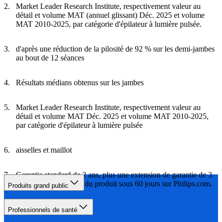
Market Leader Research Institute, respectivement valeur au
détail et volume MAT (annuel glissant) Déc. 2025 et volume
MAT 2010-2025, par catégorie d'épilateur à lumière pulsée.
d'après une réduction de la pilosité de 92 % sur les demi-jambes
au bout de 12 séances
Résultats médians obtenus sur les jambes
Market Leader Research Institute, respectivement valeur au
détail et volume MAT Déc. 2025 et volume MAT 2010-2025,
par catégorie d'épilateur à lumière pulsée
aisselles et maillot
Garantie standard de 2 ans, plus une extension de garantie de 3
ans à l'enregistrement du produit sous 60 jours sur Philips.com.
Produits grand public
Professionnels de santé