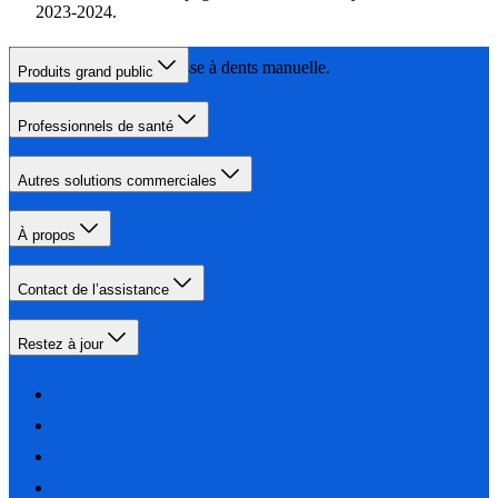
2023-2024.
Par rapport à une brosse à dents manuelle.
Produits grand public
Professionnels de santé
Autres solutions commerciales
À propos
Contact de l’assistance
Restez à jour