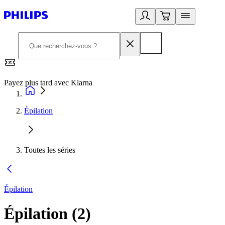
Payez plus tard avec Klarna
2
Épilation
Toutes les séries
Épilation
Épilation
(
2
)