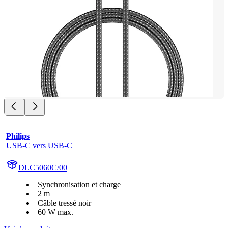
Philips
USB-C vers USB-C
DLC5060C/00
Synchronisation et charge
2 m
Câble tressé noir
60 W max.