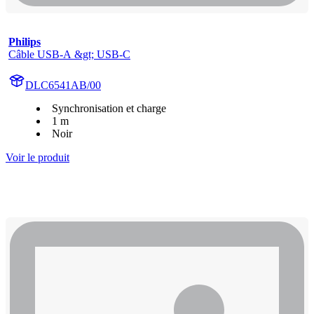
Philips
Câble USB-A &gt; USB-C
DLC6541AB/00
Synchronisation et charge
1 m
Noir
Voir le produit