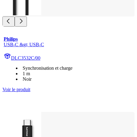
Philips
USB-C &gt; USB-C
DLC3532C/00
Synchronisation et charge
1 m
Noir
Voir le produit