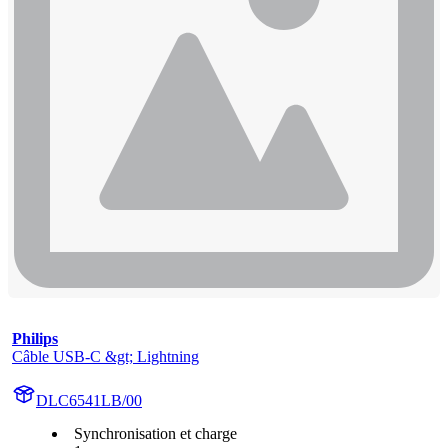
Philips
Câble USB-C &gt; Lightning
DLC6541LB/00
Synchronisation et charge