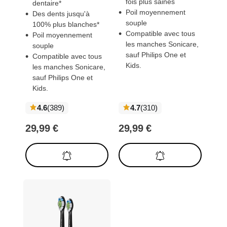
fois plus saines
dentaire*
Poil moyennement
Des dents jusqu'à
souple
100% plus blanches*
Compatible avec tous
Poil moyennement
les manches Sonicare,
souple
sauf Philips One et
Compatible avec tous
Kids.
les manches Sonicare,
sauf Philips One et
Kids.
notation
notation
4.6
(389
)
4.7
(310
)
globale
globale
29,99 €
29,99 €
Rupture de
Rupture de
stock
stock