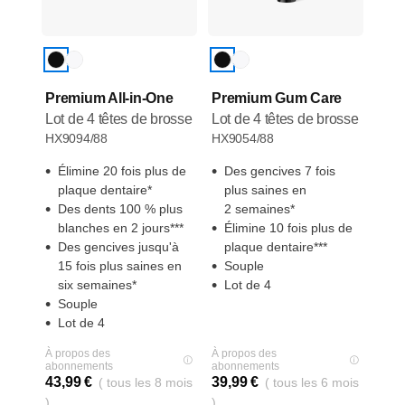
Premium All-in-One
Premium Gum Care
Lot de 4 têtes de brosse
Lot de 4 têtes de brosse
HX9094/88
HX9054/88
Élimine 20 fois plus de
Des gencives 7 fois
plaque dentaire*
plus saines en
Des dents 100 % plus
2 semaines*
blanches en 2 jours***
Élimine 10 fois plus de
Des gencives jusqu'à
plaque dentaire***
15 fois plus saines en
Souple
six semaines*
Lot de 4
Souple
Lot de 4
À propos des
À propos des
abonnements
abonnements
43,99 €
39,99 €
( tous les 8 mois
( tous les 6 mois
)
)