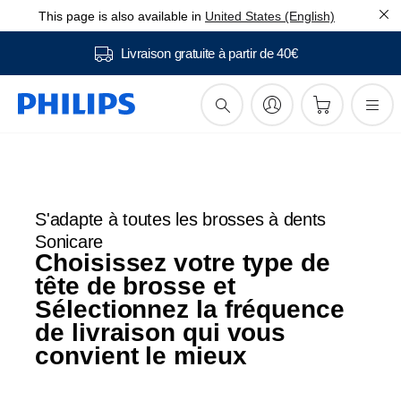
A partir de 15,99€ à la fréquence de votre choix
This page is also available in
United States (English)
De nouvelles têtes de brosse
Livraison gratuite à partir de 40€
livrées quand vous en avez
besoin
S'adapte à toutes les brosses à dents
Sonicare
Choisissez votre type de
tête de brosse et
Sélectionnez la fréquence
de livraison qui vous
convient le mieux