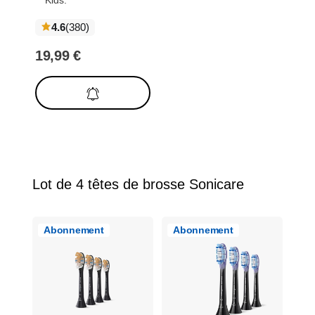
Kids.
notation
4.6
(380
)
globale
19,99 €
Rupture de
stock
Lot de 4 têtes de brosse Sonicare
Abonnement
Abonnement