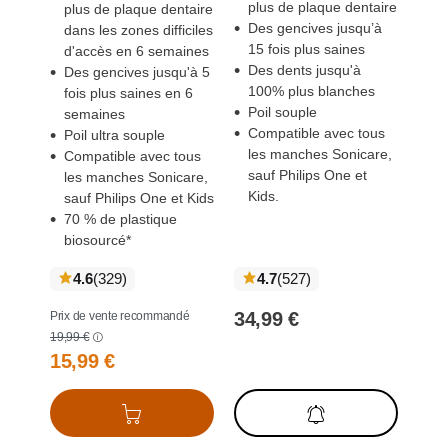
plus de plaque dentaire
plus de plaque dentaire
Des gencives jusqu’à
dans les zones difficiles
15 fois plus saines
d'accès en 6 semaines
Des dents jusqu'à
Des gencives jusqu'à 5
100% plus blanches
fois plus saines en 6
Poil souple
semaines
Compatible avec tous
Poil ultra souple
les manches Sonicare,
Compatible avec tous
sauf Philips One et
les manches Sonicare,
Kids.
sauf Philips One et Kids
70 % de plastique
biosourcé*
notation
notation
4.6
(329
)
4.7
(527
)
globale
globale
34,99 €
Prix de vente recommandé
19,99 €
15,99 €
Ajouter au
Rupture de