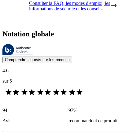
Consulter la FAQ, les modes d'emploi, les
informations de sécurité et les conseils
Notation globale
Ces évaluations sont gérées par Bazaarvoice et sont conformes à la pol
Les avis des clients exprimés sous forme d'évaluations de produits et d'
Comprendre les avis sur les produits
4.6
sur 5
94
97
%
Avis
recommandent ce produit