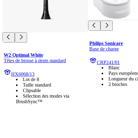
Philips Sonicare
Base de charge
W2 Optimal White
Têtes de brosse à dents standard
CRP241/01
Blanc
Pays européen
HX6068/13
Longueur du c
Lot de 8
2 broches
Taille standard
Clipsable
Sélection des modes via
BrushSync™