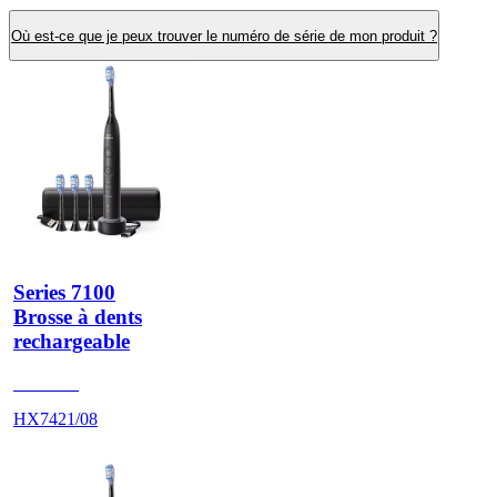
Où est-ce que je peux trouver le numéro de série de mon produit ?
Series 7100
Brosse à dents
rechargeable
HX742B
HX7421/08