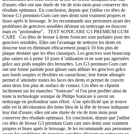
d'usure; elles ont une durée de vie de trois mois pour conserver des
résultats optimaux. En conclusion, depuis que j'utilise ces têtes de
brosse G3 premium Gum care mes dents sont vraiment propres et
lisses après le brossage. Je les recommande aux personnes ayant des
problèmes de gencives sensibles désirant un nettoyage en douceur
mais en "profondeur". TEST SONICARE G3 PREMIUM GUM
CARE Ces têtes de brosse à dents Sonicare sont parfaites pour des
gencives sensibles. Elles ont l'avantage de nettoyer les dents en
douceur tout en éliminant efficacement jusqu'à 10 fois plus de
plaque dentaire que les têtes classiques. Les gencives sont beaucoup
plus saines en à peine 10 jours d 'utilisation et ne sont pas agressées
grâce aux poils souples des brossettes. Les G3 premium Gum care
ont une forme parfaite pour glisser sans abîmer les gencives grâce
aux bords souples et flexibles en caoutchouc; leur forme allongée
permet d 'atteindre toutes les faces des dents et permet de couvrir
ainsi deux fois plus de surface de contact. Ces têtes se clipsent
facilement sur les manches "Sonicare" et l'on peut profiter ainsi de
toute la technologie sonique de Philips Sonicare à savoir un
nettoyage en profondeur sans effort. -Une spécificité que je trouve
utile est la décoloration des brins bleu de la tête de brosse indiquant
leur état d'usure; elles ont une durée de vie de trois mois pour
conserver des résultats optimaux. En conclusion, depuis que j'utilise
ces têtes de brosse G3 premium Gum care mes dents sont vraiment
propres et lisses après le brossage. Je les recommande aux personnes
ayant des problèmes de gencives sensibles désirant un nettoyage en