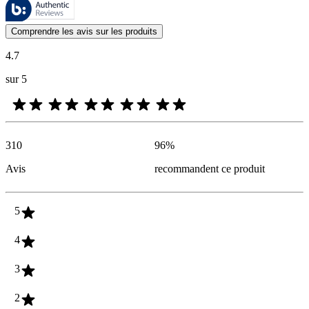
Ces évaluations sont gérées par Bazaarvoice et sont conformes à la pol
Les avis des clients exprimés sous forme d'évaluations de produits et d'
Comprendre les avis sur les produits
4.7
sur 5
310
96
%
Avis
recommandent ce produit
5
4
3
2