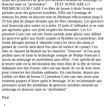
douceur mais en "profondeur". TEST SONICARE G3
PREMIUM GUM CARE Ces têtes de brosse à dents Sonicare sont
parfaites pour des gencives sensibles. Elles ont l'avantage de
nettoyer les dents en douceur tout en éliminant efficacement jusqu'à
10 fois plus de plaque dentaire que les têtes classiques. Les gencives
sont beaucoup plus saines en à peine 10 jours d 'utilisation et ne sont
pas agressées grâce aux poils souples des brossettes. Les G3
premium Gum care ont une forme parfaite pour glisser sans abîmer
les gencives grâce aux bords souples et flexibles en caoutchouc; leur
forme allongée permet d 'atteindre toutes les faces des dents et
permet de couvrir ainsi deux fois plus de surface de contact. Ces
têtes se clipsent facilement sur les manches "Sonicare" et l'on peut
profiter ainsi de toute la technologie sonique de Philips Sonicare à
savoir un nettoyage en profondeur sans effort. -Une spécificité que
je trouve utile est la décoloration des brins bleu de la tête de brosse
indiquant leur état d'usure; elles ont une durée de vie de trois mois
pour conserver des résultats optimaux. En conclusion, depuis que
j'utilise ces têtes de brosse G3 premium Gum care mes dents sont
vraiment propres et lisses après le brossage. Je les recommande aux
personnes ayant des problèmes de gencives sensibles désirant un
nettoyage en douceur mais en "profondeur"
Pour