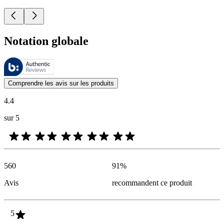
Notation globale
Ces évaluations sont gérées par Bazaarvoice et sont conformes à la pol
Les avis des clients exprimés sous forme d'évaluations de produits et d'
Comprendre les avis sur les produits
4.4
sur 5
560
91
%
Avis
recommandent ce produit
5