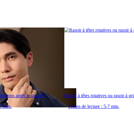
outons après le rasage ?
Rasoir à têtes rotatives ou rasoir à gri
-7 min.
Temps de lecture : 5-7 min.