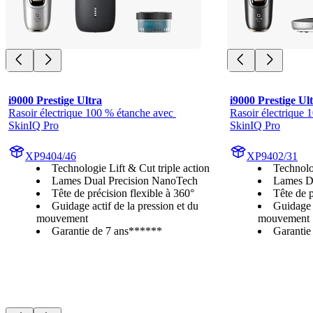
i9000 Prestige Ultra
i9000 Prestige Ul
Rasoir électrique 100 % étanche avec 
Rasoir électrique 
SkinIQ Pro
SkinIQ Pro
XP9404/46
XP9402/31
Technologie Lift & Cut triple action
Technolog
Lames Dual Precision NanoTech
Lames D
Tête de précision flexible à 360°
Tête de p
Guidage actif de la pression et du
Guidage a
mouvement
mouvement
Garantie de 7 ans******
Garantie