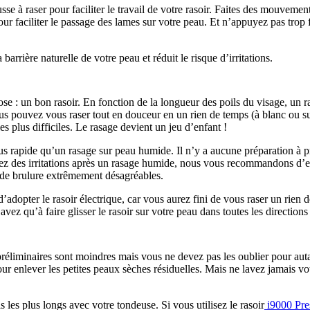
à raser pour faciliter le travail de votre rasoir. Faites des mouvements 
our faciliter le passage des lames sur votre peau. Et n’appuyez pas trop f
rrière naturelle de votre peau et réduit le risque d’irritations.
e : un bon rasoir. En fonction de la longueur des poils du visage, un r
us pouvez vous raser tout en douceur en un rien de temps (à blanc ou sur
es plus difficiles. Le rasage devient un jeu d’enfant !
lus rapide qu’un rasage sur peau humide. Il n’y a aucune préparation à 
tez des irritations après un rasage humide, nous vous recommandons d’ess
ns de brulure extrêmement désagréables.
dopter le rasoir électrique, car vous aurez fini de vous raser un rien d
ez qu’à faire glisser le rasoir sur votre peau dans toutes les direction
réliminaires sont moindres mais vous ne devez pas les oublier pour autan
r enlever les petites peaux sèches résiduelles. Mais ne lavez jamais votr
 les plus longs avec votre tondeuse. Si vous utilisez le rasoir
 i9000 Pre