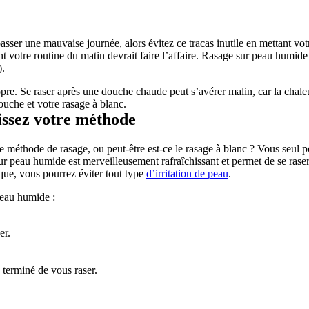
ser une mauvaise journée, alors évitez ce tracas inutile en mettant votre r
nt votre routine du matin devrait faire l’affaire. Rasage sur peau humide
).
opre. Se raser après une douche chaude peut s’avérer malin, car la chale
douche et votre rasage à blanc.
issez votre méthode
ure méthode de rasage, ou peut-être est-ce le rasage à blanc ? Vous seul 
 sur peau humide est merveilleusement rafraîchissant et permet de se rase
que, vous pourrez éviter tout type 
d’irritation de peau
.
peau humide :
er.
 terminé de vous raser.