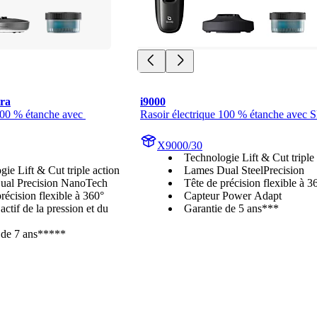
tra
i9000
100 % étanche avec 
Rasoir électrique 100 % étanche avec 
X9000/30
Technologie Lift & Cut triple
ie Lift & Cut triple action
Lames Dual SteelPrecision
ual Precision NanoTech
Tête de précision flexible à 3
récision flexible à 360°
Capteur Power Adapt
ctif de la pression et du
Garantie de 5 ans***
 de 7 ans*****