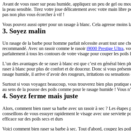
Avant de vous raser sur peau humide, appliquez un peu de gel ou mousse 
la peau sensible. Tirez votre joue délicatement avec votre main libre p
pas non plus vous écorcher à vif !
Vous pouvez aussi opter pour un rasage à blanc. Cela agresse moins la ba
3. Soyez malin
Un rasage de la barbe pour homme parfait nécessite avant tout une chos
recommandé. Avec un rasoir comme le rasoir 
i9000 Prestige Ultra
, vo
parfaitement à tous les contours de votre visage pour couper les poils l
L’un des avantages de se raser à blanc est que c’est en général bien p
raser à blanc pour plus de confort et de douceur. Donc si vous présen
rasage humide, il arrive d’avoir des rougeurs, irritations ou sensatio
Surtout si vous voyagez beaucoup, vous trouverez bien plus pratique d’a
au sens de la pousse des poils comme pour le rasage humide ! Vous n’av
4. Soyez ferme mais juste
Alors, comment bien raser sa barbe avec un rasoir à sec ? Les étapes p
conseillons de vous essuyer rapidement le visage avec une serviette pou
efficace sur des poils secs et durs
Voici comment bien raser sa barbe à sec. Tout d'abord, coupez les poils