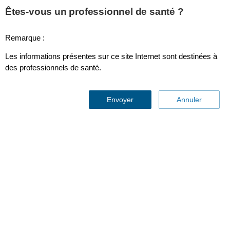
This page is also available in
United States (English)
Êtes-vous un professionnel de santé ?
Remarque :
Les informations présentes sur ce site Internet sont destinées à
Echographie
des professionnels de santé.
Envoyer
Annuler
Améliorer la confiance