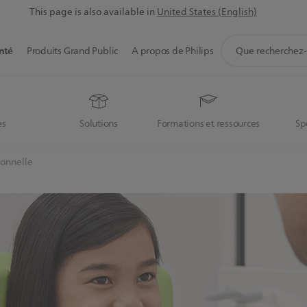
This page is also available in
United States (English)
icône
nté
Produits Grand Public
A propos de Philips
de
support
de
recherche
es
Solutions
Formations et ressources
Sp
ionnelle