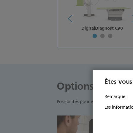
DigitalDiagnost C90
Êtes-vous
Options DXR
Remarque :
Possibilités pour vos systèmes de rad
Les informatio