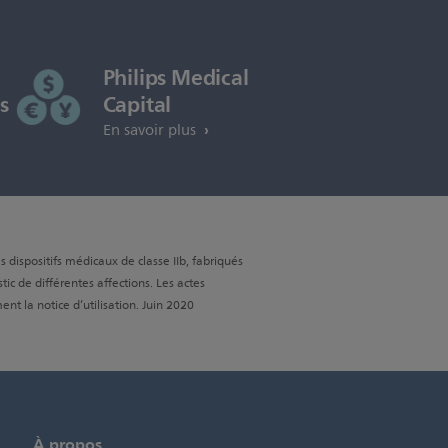
Philips Medical
s
Capital
En savoir plus
ispositifs médicaux de classe IIb, fabriqués
tic de différentes affections. Les actes
nt la notice d’utilisation. Juin 2020
À propos