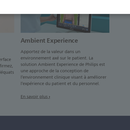
Ambient Experience
Apportez de la valeur dans un
environnement axé sur le patient. La
erface
solution Ambient Experience de Philips est
firmez,
une approche de la conception de
déquats
l’environnement clinique visant à améliorer
.
l’expérience du patient et du personnel.
En savoir plus