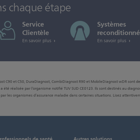
ns chaque étape
Service
Systèmes
Clientèle
reconditionné
En savoir plus
En savoir plus
nost C90 et C50, DuraDiagnost, CombiDiagnost R90 et MobileDiagnost wDR sont des d
é a été réalisée par l’organisme notifié TUV SUD CE0123. Ils sont destinés au diagnos
 par les organismes d’assurance maladie dans certaines situations. Lisez attentiveme
rofessionnels de santé
Autres solutions