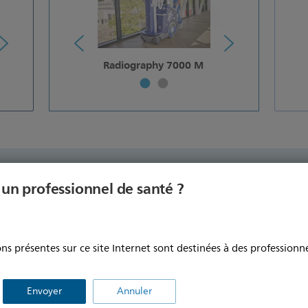
DigitalDiagnost C50
Radiography 7000 M
 un professionnel de santé ?
iographie et de fluoroscopie
ns présentes sur ce site Internet sont destinées à des professionne
Envoyer
Annuler