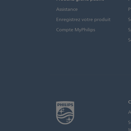
Assistance
P
Enregistrez votre produit
S
Compte MyPhilips
S
S
C
A
S
s