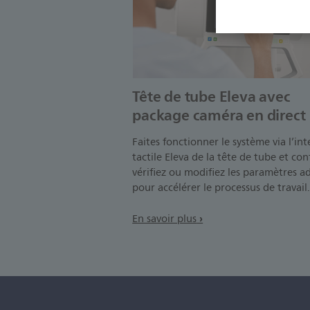
Tête de tube Eleva avec
package caméra en direct
Faites fonctionner le système via l’int
tactile Eleva de la tête de tube et con
vérifiez ou modifiez les paramètres a
pour accélérer le processus de travail
En savoir plus