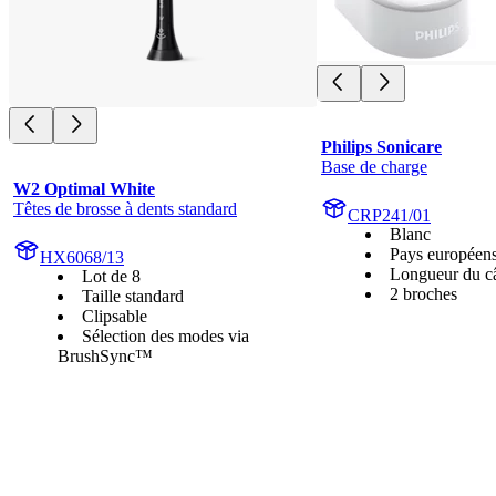
Philips Sonicare
Base de charge
W2 Optimal White
Têtes de brosse à dents standard
CRP241/01
Blanc
Pays européen
HX6068/13
Longueur du c
Lot de 8
2 broches
Taille standard
Clipsable
Sélection des modes via
BrushSync™