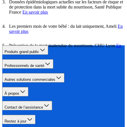
Données épidémiologiques actuelles sur les facteurs de risque et
de protection dans la mort subite du nourrisson, Santé Publique
France
En savoir plus
Les premiers mois de votre bébé : du lait uniquement, Ameli
En
savoir plus
Prévention de la mort inattendue du nourrisson, CHU Lyon
En
savoir plus
Produits grand public
Professionnels de santé
Autres solutions commerciales
À propos
Contact de l’assistance
Restez à jour