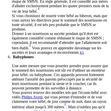
risque de SMSN. En règle générale, il est conseillé aux mères 
d'allaiter exclusivement pendant les quatre premiers mois de la 
4
vie de leur bébé.
Si vous choisissez de nourrir votre bébé au biberon, mais que 
vous suivez les directives pour le sommeil des nourrissons en 
toute sécurité, il est très peu probable que le SMSN se 
produise. 
Donner à un nourrisson sa sucette pendant qu'il dort est 
également considéré comme réduisant le risque de SMSN ; 
cependant, il est recommandé d'attendre que l'allaitement soit 
5
bien établi.
 Vous pouvez en apprendre davantage sur les 
sucettes et leurs avantages et inconvénients 
ici
. 
Babyphones 
Une autre mesure que vous pourriez prendre pour assurer que 
le sommeil des nourrissons soit sûr est d'utiliser un moniteur 
pour bébé, ou babyphone. Ces appareils peuvent fortement 
atténuer l'anxiété des parents préoccupés par la sécurité de 
leurs nourrissons pendant la sieste et le coucher, car ils 
peuvent permettre de les surveiller à distance. 
Vous pouvez trouver des modèles tels que l'écoute-bébé avec 
vidéo 
Philips Avent
, qui vous permet d'entendre et de voir 
clairement votre bébé, de jour comme de nuit, dans un rayon 
1
intérieur allant jusqu'à 300 mètres
. Mais n'oubliez pas qu'il 