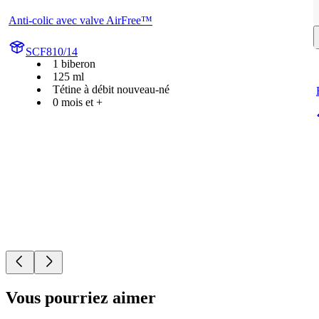
Anti-colic avec valve AirFree™
SCF810/14
1 biberon
125 ml
Tétine à débit nouveau-né
0 mois et +
Vous pourriez aimer