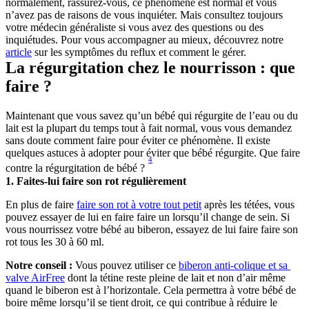
normalement, rassurez-vous, ce phénomène est normal et vous 
n’avez pas de raisons de vous inquiéter. Mais consultez toujours 
votre médecin généraliste si vous avez des questions ou des 
inquiétudes. Pour vous accompagner au mieux, découvrez notre 
article
 sur les symptômes du reflux et comment le gérer.
La régurgitation chez le nourrisson : que 
faire ?
Maintenant que vous savez qu’un bébé qui régurgite de l’eau ou du 
lait est la plupart du temps tout à fait normal, vous vous demandez 
sans doute comment faire pour éviter ce phénomène. Il existe 
quelques astuces à adopter pour éviter que bébé régurgite. Que faire 
4
contre la régurgitation de bébé ? 
1. Faites-lui faire son rot régulièrement
En plus de faire 
faire son rot à votre tout petit
 après les tétées, vous 
pouvez essayer de lui en faire faire un lorsqu’il change de sein. Si 
vous nourrissez votre bébé au biberon, essayez de lui faire faire son 
rot tous les 30 à 60 ml.
Notre conseil :
 Vous pouvez utiliser ce 
biberon anti-colique et sa 
valve AirFree
 dont la tétine reste pleine de lait et non d’air même 
quand le biberon est à l’horizontale. Cela permettra à votre bébé de 
boire même lorsqu’il se tient droit, ce qui contribue à réduire le 