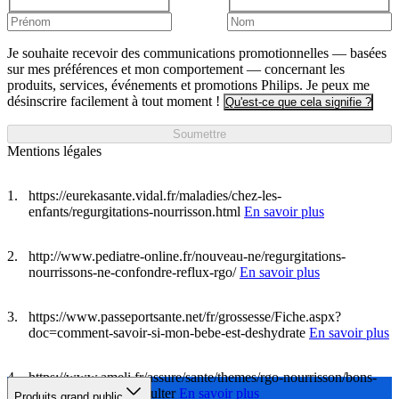
Je souhaite recevoir des communications promotionnelles — basées
sur mes préférences et mon comportement — concernant les
produits, services, événements et promotions Philips. Je peux me
désinscrire facilement à tout moment !
Qu'est-ce que cela signifie ?
Soumettre
Mentions légales
https://eurekasante.vidal.fr/maladies/chez-les-
enfants/regurgitations-nourrisson.html
En savoir plus
http://www.pediatre-online.fr/nouveau-ne/regurgitations-
nourrissons-ne-confondre-reflux-rgo/
En savoir plus
https://www.passeportsante.net/fr/grossesse/Fiche.aspx?
doc=comment-savoir-si-mon-bebe-est-deshydrate
En savoir plus
https://www.ameli.fr/assure/sante/themes/rgo-nourrisson/bons-
reflexes-cas-faut-consulter
En savoir plus
Produits grand public