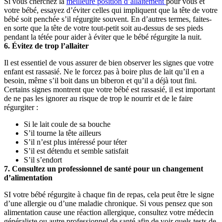
Si vous cherchez la 
meilleure position d’allaitement 
pour vous et 
votre bébé, essayez d’éviter celles qui impliquent que la tête de votre 
bébé soit penchée s’il régurgite souvent. En d’autres termes, faites-
en sorte que la tête de votre tout-petit soit au-dessus de ses pieds 
pendant la tétée pour aider à éviter que le bébé régurgite la nuit.
6. Évitez de trop l’allaiter
Il est essentiel de vous assurer de bien observer les signes que votre 
enfant est rassasié. Ne le forcez pas à boire plus de lait qu’il en a 
besoin, même s’il boit dans un biberon et qu’il a déjà tout fini. 
Certains signes montrent que votre bébé est rassasié, il est important 
de ne pas les ignorer au risque de trop le nourrir et de le faire 
régurgiter :
Si le lait coule de sa bouche 
S’il tourne la tête ailleurs 
S’il n’est plus intéressé pour téter 
S’il est détendu et semble satisfait 
S’il s’endort
7. Consultez un professionnel de santé pour un changement 
d’alimentation
SI votre bébé régurgite à chaque fin de repas, cela peut être le signe 
d’une allergie ou d’une maladie chronique. Si vous pensez que son 
alimentation cause une réaction allergique, consultez votre médecin 
généraliste ou autre professionnel de santé afin de voir quels tests de 