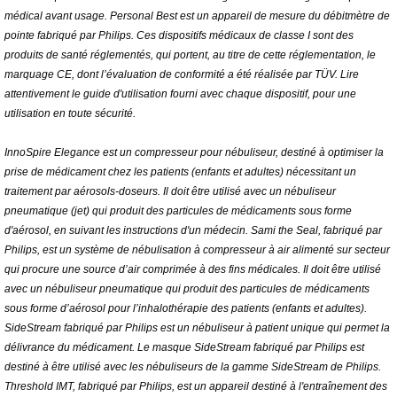
médical avant usage. Personal Best est un appareil de mesure du débitmètre de
pointe fabriqué par Philips. Ces dispositifs médicaux de classe I sont des
produits de santé réglementés, qui portent, au titre de cette réglementation, le
marquage CE, dont l’évaluation de conformité a été réalisée par TÜV. Lire
attentivement le guide d'utilisation fourni avec chaque dispositif, pour une
utilisation en toute sécurité.
InnoSpire Elegance est un compresseur pour nébuliseur, destiné à optimiser la
prise de médicament chez les patients (enfants et adultes) nécessitant un
traitement par aérosols-doseurs. Il doit être utilisé avec un nébuliseur
pneumatique (jet) qui produit des particules de médicaments sous forme
d'aérosol, en suivant les instructions d'un médecin. Sami the Seal, fabriqué par
Philips, est un système de nébulisation à compresseur à air alimenté sur secteur
qui procure une source d’air comprimée à des fins médicales. Il doit être utilisé
avec un nébuliseur pneumatique qui produit des particules de médicaments
sous forme d’aérosol pour l’inhalothérapie des patients (enfants et adultes).
SideStream fabriqué par Philips est un nébuliseur à patient unique qui permet la
délivrance du médicament. Le masque SideStream fabriqué par Philips est
destiné à être utilisé avec les nébuliseurs de la gamme SideStream de Philips.
Threshold IMT, fabriqué par Philips, est un appareil destiné à l'entraînement des