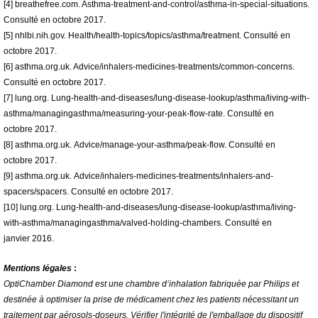
[4] breathefree.com. Asthma-treatment-and-control/asthma-in-special-situations.
Consulté en octobre 2017.
[5] nhlbi.nih.gov. Health/health-topics/topics/asthma/treatment. Consulté en
octobre 2017.
[6] asthma.org.uk. Advice/inhalers-medicines-treatments/common-concerns.
Consulté en octobre 2017.
[7] lung.org. Lung-health-and-diseases/lung-disease-lookup/asthma/living-with-
asthma/managingasthma/measuring-your-peak-flow-rate. Consulté en
octobre 2017.
[8] asthma.org.uk. Advice/manage-your-asthma/peak-flow. Consulté en
octobre 2017.
[9] asthma.org.uk. Advice/inhalers-medicines-treatments/inhalers-and-
spacers/spacers. Consulté en octobre 2017.
[10] lung.org. Lung-health-and-diseases/lung-disease-lookup/asthma/living-
with-asthma/managingasthma/valved-holding-chambers. Consulté en
janvier 2016.
Mentions légales
:
OptiChamber Diamond est une chambre d’inhalation fabriquée par Philips et
destinée à optimiser la prise de médicament chez les patients nécessitant un
traitement par aérosols-doseurs. Vérifier l'intégrité de l'emballage du dispositif