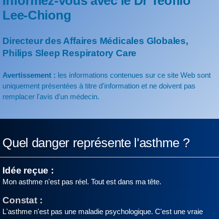
Informez-vous avec le Dr Teofilo
Lee-Chiong
Directeur des Affaires Médicales Globales,
Philips Sleep Respiratory Care
Avertissement :
les informations contenues sur ce site Web sont
uniquement présentées à titre d'information et ne doivent pas
remplacer l'avis d'un médecin.
Quel danger représente l'asthme ?
Idée reçue :
Mon asthme n'est pas réel. Tout est dans ma tête.
Constat :
L'asthme n'est pas une maladie psychologique. C'est une vraie