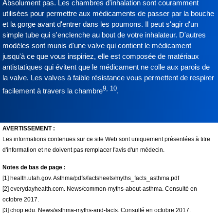
Absolument pas. Les chambres d'inhalation sont couramment
utilisées pour permettre aux médicaments de passer par la bouche
et la gorge avant d'entrer dans les poumons. Il peut s'agir d'un
simple tube qui s'enclenche au bout de votre inhalateur. D'autres
modèles sont munis d'une valve qui contient le médicament
jusqu'à ce que vous inspiriez, elle est composée de matériaux
antistatiques qui évitent que le médicament ne colle aux parois de
la valve. Les valves à faible résistance vous permettent de respirer
9, 10
facilement à travers la chambre
.
AVERTISSEMENT :
Les informations contenues sur ce site Web sont uniquement présentées à titre
d'information et ne doivent pas remplacer l'avis d'un médecin.
Notes de bas de page :
[1] health.utah.gov. Asthma/pdfs/factsheets/myths_facts_asthma.pdf
[2] everydayhealth.com. News/common-myths-about-asthma. Consulté en
octobre 2017.
[3] chop.edu. News/asthma-myths-and-facts. Consulté en octobre 2017.