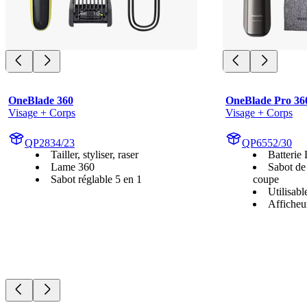
OneBlade 360
OneBlade Pro 36
Visage + Corps
Visage + Corps
QP2834/23
QP6552/30
Tailler, styliser, raser
Batterie 
Lame 360
Sabot de
Sabot réglable 5 en 1
coupe
Utilisab
Affiche