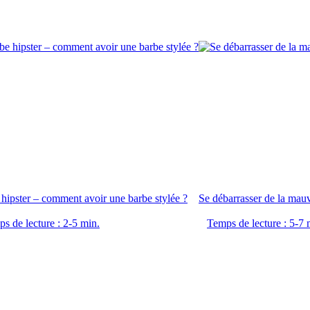
hipster – comment avoir une barbe stylée ?
Se débarrasser de la mauv
s de lecture : 2-5 min.
Temps de lecture : 5-7 