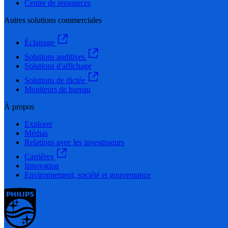
Centre de ressources
Autres solutions commerciales
Éclairage
Solutions auditives
Solutions d'affichage
Solutions de dictée
Moniteurs de bureau
À propos
Explorer
Médias
Relations avec les investisseurs
Carrières
Innovation
Environnement, société et gouvernance