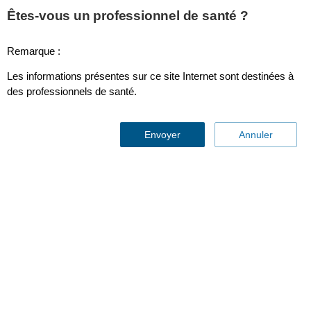
This page is also available in
United States (English)
Êtes-vous un professionnel de santé ?
Remarque :
Les informations présentes sur ce site Internet sont destinées à
Philips Capsule Neuron 3
des professionnels de santé.
Envoyer
Annuler