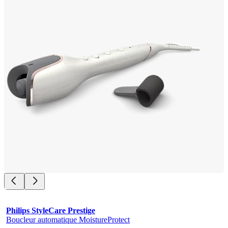
Philips StyleCare Prestige
Boucleur automatique MoistureProtect