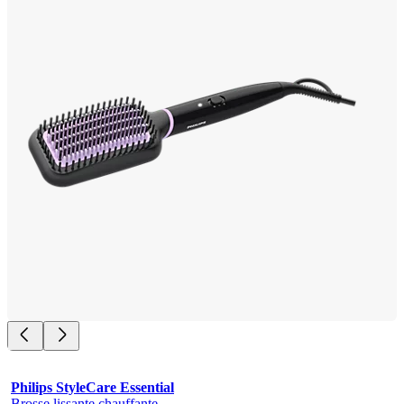
Philips StyleCare Essential
Brosse lissante chauffante