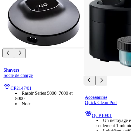
Shavers
Socle de charge
CP2147/01
Rasoir Series 5000, 7000 et
Accessories
8000
Quick Clean Pod
Noir
QCP10/01
Un nettoyage e
seulement 1 minut
Lubrifiant actif