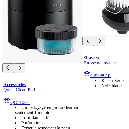
Shavers 
Brosse nettoyante
CP2089/01
Rasoir Series 
Accessories
Noir, blanc
Quick Clean Pod
QCP10/01
Un nettoyage en profondeur en
seulement 1 minute
Lubrifiant actif
Parfum frais
Formule respectant la peau