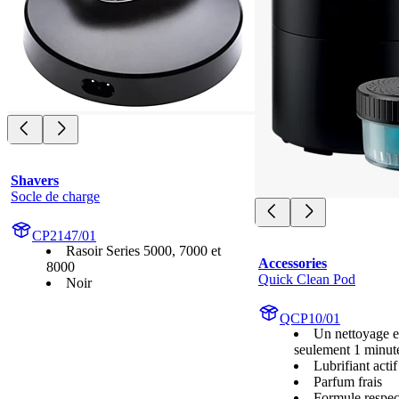
Shavers
Socle de charge
CP2147/01
Rasoir Series 5000, 7000 et
Accessories
8000
Quick Clean Pod
Noir
QCP10/01
Un nettoyage e
seulement 1 minut
Lubrifiant actif
Parfum frais
Formule respec