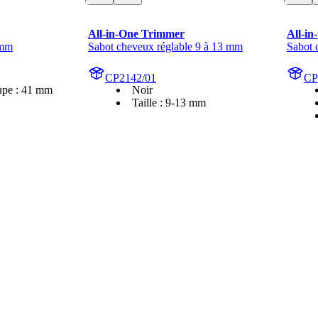
All-in-One Trimmer
All-i
 mm
Sabot cheveux réglable 9 à 13 mm
Sabot 
CP2142/01
CP
upe : 41 mm
Noir
Taille : 9-13 mm
itique d'authenticité de Bazaarvoice, appuyée par une technologie anti-f