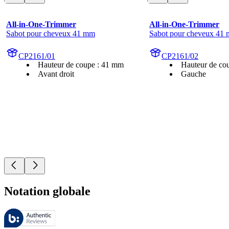
All-in-One-Trimmer
All-in-One-Trimmer
Sabot pour cheveux 41 mm
Sabot pour cheveux 41
CP2161/01
CP2161/02
Hauteur de coupe : 41 mm
Hauteur de co
Avant droit
Gauche
Notation globale
Ces évaluations sont gérées par Bazaarvoice et sont conformes à la pol