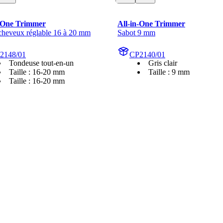
n-One Trimmer
All-in-One Trimmer
cheveux réglable 16 à 20 mm
Sabot 9 mm
2148/01
CP2140/01
Tondeuse tout-en-un
Gris clair
Taille : 16-20 mm
Taille : 9 mm
Taille : 16-20 mm
raude et l'analyse humaine. Vous trouverez des informations plus détaill