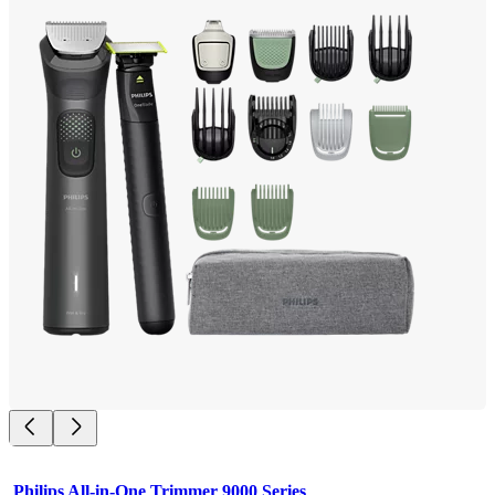
Philips All-in-One Trimmer 9000 Series