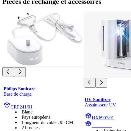
Pièces de rechange et accessoires
Philips Sonicare
Base de charge
UV Sanitizer
Assainisseur UV
CRP241/01
Blanc
Pays européens
HX6907/01
Longueur du câble : 95 CM
HX6160D
2 broches
Technologie