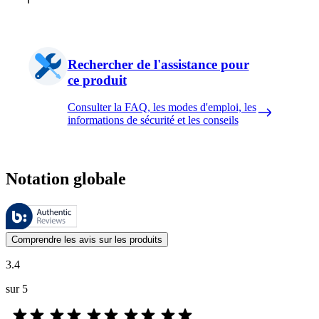
Rechercher de l'assistance pour
ce produit
Consulter la FAQ, les modes d'emploi, les
informations de sécurité et les conseils
Notation globale
Ces évaluations sont gérées par Bazaarvoice et sont conformes à la pol
Les avis des clients exprimés sous forme d'évaluations de produits et d'
Comprendre les avis sur les produits
3.4
sur 5