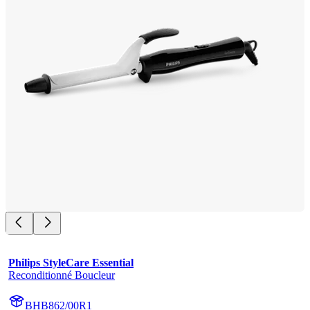
Philips StyleCare Essential
Reconditionné Boucleur
BHB862/00R1