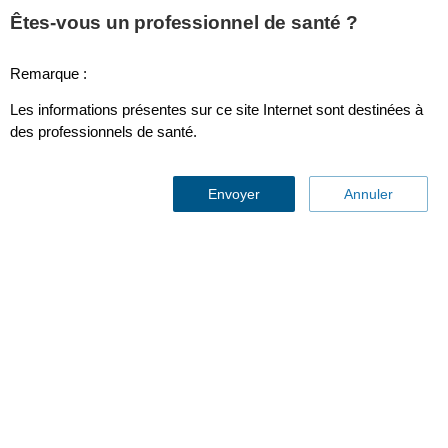
This page is also available in
United States (English)
Êtes-vous un professionnel de santé ?
Remarque :
Les informations présentes sur ce site Internet sont destinées à
Sommeil et soins respiratoires (SRC) - Asthme BPCO
des professionnels de santé.
Envoyer
Annuler
BPCO, Asthme : engagez vos