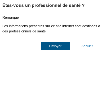
This page is also available in
United States (English)
Êtes-vous un professionnel de santé ?
Remarque :
Les informations présentes sur ce site Internet sont destinées à
Neonatal Infant Soft Single Patient Cuff Size #5
des professionnels de santé.
Envoyer
Annuler