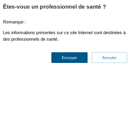
This page is also available in
United States (English)
Êtes-vous un professionnel de santé ?
Remarque :
Les informations présentes sur ce site Internet sont destinées à
Dual IBP adapter
des professionnels de santé.
Envoyer
Annuler