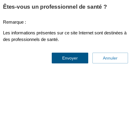
This page is also available in
United States (English)
Êtes-vous un professionnel de santé ?
Remarque :
Les informations présentes sur ce site Internet sont destinées à
Neonatal Size 1 NBP Cuffs (10)
des professionnels de santé.
Envoyer
Annuler