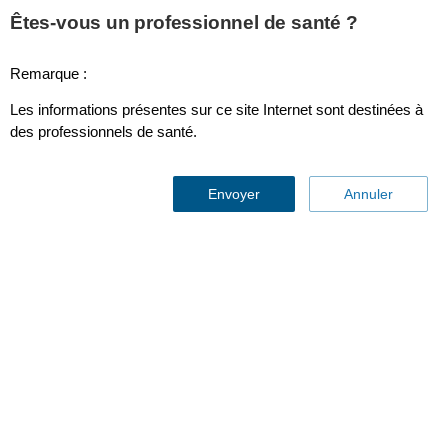
This page is also available in
United States (English)
Êtes-vous un professionnel de santé ?
Remarque :
Les informations présentes sur ce site Internet sont destinées à
Neonatal ECG Electrodes (25)
des professionnels de santé.
Envoyer
Annuler