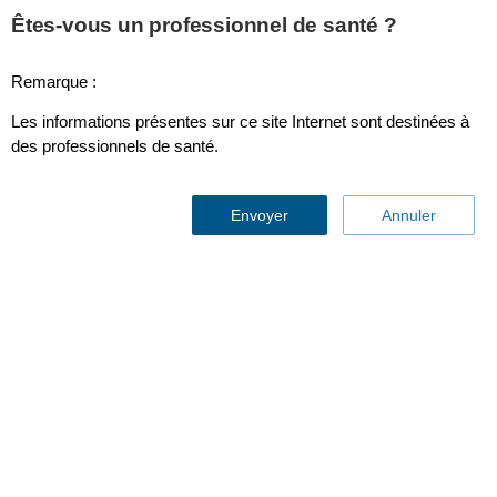
Êtes-vous un professionnel de santé ?
Remarque :
ECG Lead Set,Telemetry, 5-lead w/ Spo2 sensor, SPU,
Les informations présentes sur ce site Internet sont destinées à
Grabber, AAMI 989803172051
des professionnels de santé.
Envoyer
Annuler