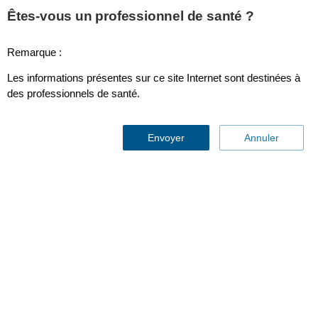
This page is also available in
United States (English)
Êtes-vous un professionnel de santé ?
Remarque :
Les informations présentes sur ce site Internet sont destinées à
HeartStart FRx
des professionnels de santé.
Envoyer
Annuler