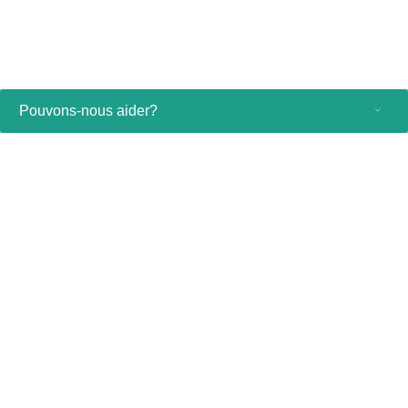
.
.
Pouvons-nous aider?
Produits grand public
Professionnels de santé
Autres solutions commerciales
À propos
Contact et support