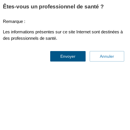
Êtes-vous un professionnel de santé ?
Remarque :
Électrode radiotransparente pré-connectée, carrée Électrode
Les informations présentes sur ce site Internet sont destinées à
radiotransparent
des professionnels de santé.
Envoyer
Annuler