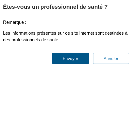
This page is also available in
United States (English)
Êtes-vous un professionnel de santé ?
Remarque :
Les informations présentes sur ce site Internet sont destinées à
Adaptateur aérien coudé Usage unique, agent anesthésique
des professionnels de santé.
Envoyer
Annuler