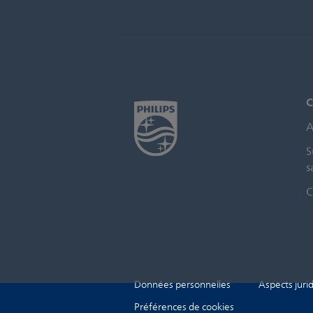
C
A
S
s
C
Données personnelles
Aspects juri
Préférences de cookies