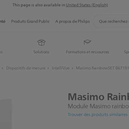
This page is also available in
United States (English)
icône
nté
Produits Grand Public
A propos de Philips
de
support
de
recherche
es
Solutions
Formations et ressources
Sp
t
Dispositifs de mesure
IntelliVue
Masimo RainbowSET 86719
Masimo
Rai
Module Masimo rainbo
Trouver des produits similaires