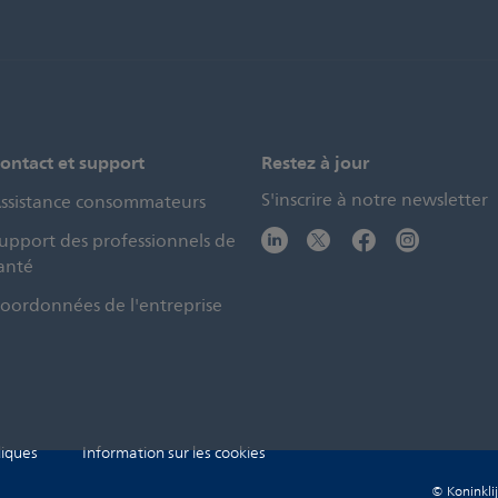
ontact et support
Restez à jour
S'inscrire à notre newsletter
ssistance consommateurs
upport des professionnels de
anté
oordonnées de l'entreprise
diques
Information sur les cookies
© Koninklij