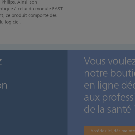
Philips. Ainsi, son
ntique à celui du module FAST
, ce produit comporte des
u logiciel.
z
Vous voulez 
notre bout
on
en ligne dé
aux profess
de la santé 
Accédez ici, dès maint