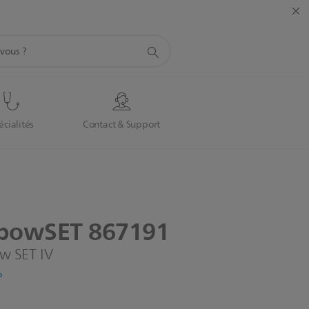
écialités
Contact & Support
1
nbowSET
867191
w SET IV