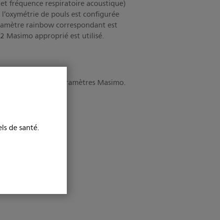
h et fréquence respiratoire acoustique)
 l’oxymétrie de pouls est configurée
paramètre rainbow correspondant est
2 Masimo approprié est utilisé.
pour découvrir les paramètres Masimo.
ls de santé.