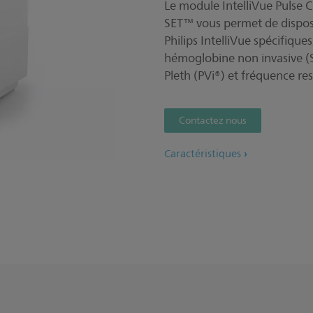
Le module IntelliVue Pulse
SET™ vous permet de dispose
Philips IntelliVue spécifique
hémoglobine non invasive (Sp
Pleth (PVi®) et fréquence re
Contactez nous
Caractéristiques