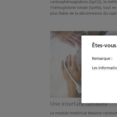
carboxyhémoglobine (SpCO), la mét
l’hémoglobine totale (SpHb), tout en
plus fiable de la déconnexion du capt
Êtes-vous
Remarque :
Les informatio
Une interface familière
Le module IntelliVue Masimo rainbow