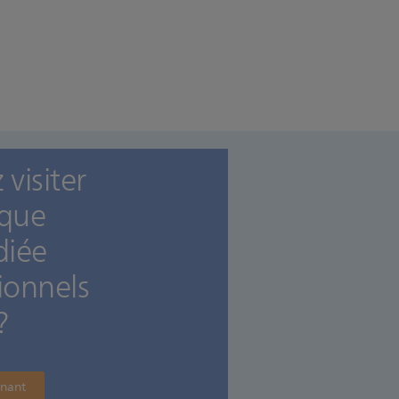
visiter
ique
diée
ionnels
?
enant