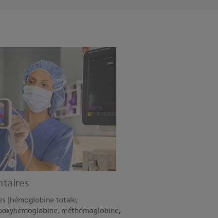
taires
s (hémoglobine totale,
rboxyhémoglobine, méthémoglobine,