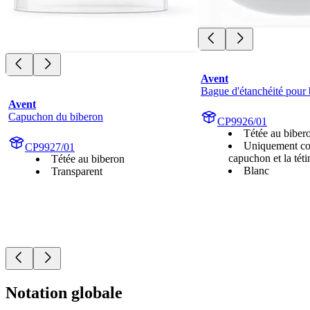
Avent
Bague d'étanchéité pour 
Avent
Capuchon du biberon
CP9926/01
Tétée au biber
Uniquement co
CP9927/01
capuchon et la téti
Tétée au biberon
Blanc
Transparent
Notation globale