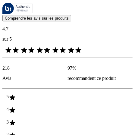
Ces évaluations sont gérées par Bazaarvoice et sont conformes à la pol
Les avis des clients exprimés sous forme d'évaluations de produits et d'
Comprendre les avis sur les produits
4.7
sur 5
218
97
%
Avis
recommandent ce produit
5
4
3
2