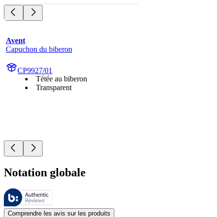
Avent
Capuchon du biberon
CP9927/01
Tétée au biberon
Transparent
Notation globale
Ces évaluations sont gérées par Bazaarvoice et sont conformes à la pol
Les avis des clients exprimés sous forme d'évaluations de produits et d'
Comprendre les avis sur les produits