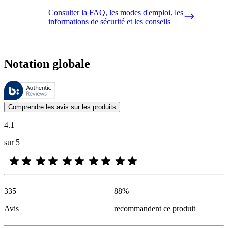
Consulter la FAQ, les modes d'emploi, les
informations de sécurité et les conseils
Notation globale
Ces évaluations sont gérées par Bazaarvoice et sont conformes à la pol
Les avis des clients exprimés sous forme d'évaluations de produits et d'
Comprendre les avis sur les produits
4.1
sur 5
335
88
%
Avis
recommandent ce produit