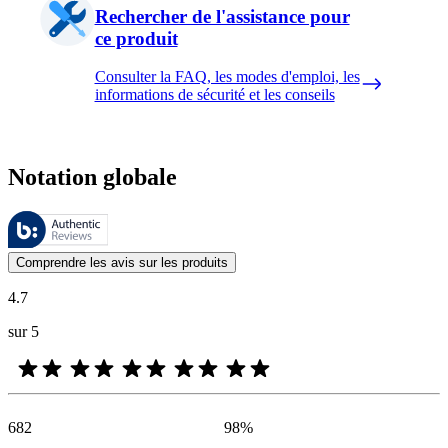
Rechercher de l'assistance pour
ce produit
Consulter la FAQ, les modes d'emploi, les
informations de sécurité et les conseils
Notation globale
Ces évaluations sont gérées par Bazaarvoice et sont conformes à la pol
Les avis des clients exprimés sous forme d'évaluations de produits et d'
Comprendre les avis sur les produits
4.7
sur 5
682
98
%