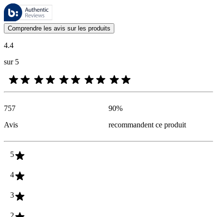
Ces évaluations sont gérées par Bazaarvoice et sont conformes à la pol
Les avis des clients exprimés sous forme d'évaluations de produits et d'
Comprendre les avis sur les produits
4.4
sur 5
757
90
%
Avis
recommandent ce produit
5
4
3
2