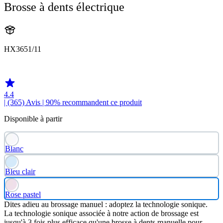
Brosse à dents électrique
HX3651/11
HX365SR
4.4
| (365)
Avis
| 90% recommandent ce produit
Disponible à partir
Blanc
Bleu clair
Rose pastel
Dites adieu au brossage manuel : adoptez la technologie sonique.
La technologie sonique associée à notre action de brossage est
jusqu'à 3 fois plus efficace qu'une brosse à dents manuelle pour