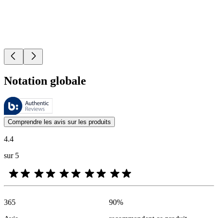
Notation globale
Ces évaluations sont gérées par Bazaarvoice et sont conformes à la pol
Les avis des clients exprimés sous forme d'évaluations de produits et d'
Comprendre les avis sur les produits
4.4
sur 5
365
90
%