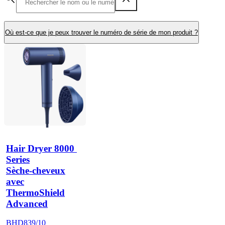
Où est-ce que je peux trouver le numéro de série de mon produit ?
Hair Dryer 8000 
Series
Sèche-cheveux
avec
ThermoShield
Advanced
BHD839/10