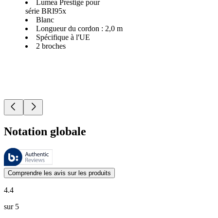
Lumea Prestige pour
série BRI95x
Blanc
Longueur du cordon : 2,0 m
Spécifique à l'UE
2 broches
Notation globale
Ces évaluations sont gérées par Bazaarvoice et sont conformes à la pol
Les avis des clients exprimés sous forme d'évaluations de produits et d'
Comprendre les avis sur les produits
4.4
sur 5