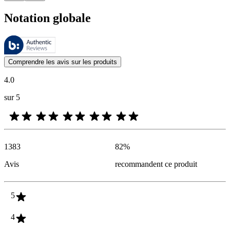
Notation globale
Ces évaluations sont gérées par Bazaarvoice et sont conformes à la pol
Les avis des clients exprimés sous forme d'évaluations de produits et d'
Comprendre les avis sur les produits
4.0
sur 5
1383
82
%
Avis
recommandent ce produit
5
4