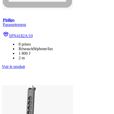
Philips
Parasurtenseur
SPN4182A/10
8 prises
Réseau/téléphone/fax
1 800 J
2 m
Voir le produit