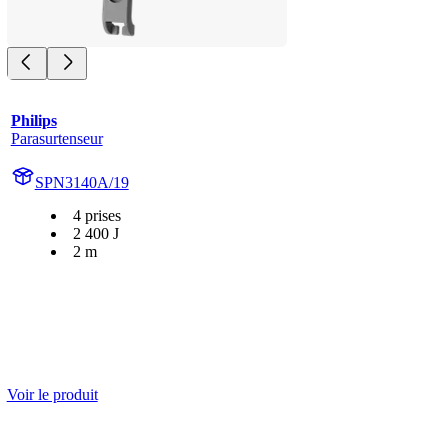
Philips
Parasurtenseur
SPN3140A/19
4 prises
2 400 J
2 m
Voir le produit