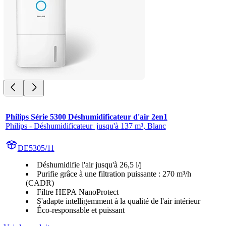
Philips Série 5300 Déshumidificateur d'air 2en1
Philips - Déshumidificateur  jusqu'à 137 m³, Blanc
DE5305/11
Déshumidifie l'air jusqu'à 26,5 l/j
Purifie grâce à une filtration puissante : 270 m³/h
(CADR)
Filtre HEPA NanoProtect
S'adapte intelligemment à la qualité de l'air intérieur
Éco-responsable et puissant