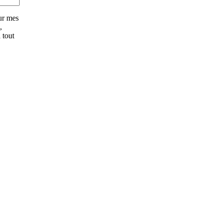
ur mes
,
 tout